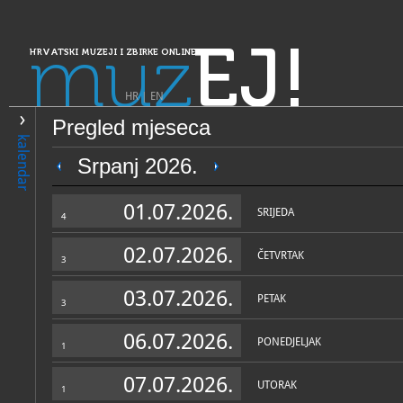
muz
EJ!
HRVATSKI MUZEJI I ZBIRKE ONLINE
HR
|
EN
Pregled mjeseca
PRETRAŽIVANJE
kalendar
Dalmacija
Srpanj 2026.
Zavičajni muzej Biograd na
01.07.2026.
SRIJEDA
4
02.07.2026.
ČETVRTAK
3
03.07.2026.
PETAK
3
06.07.2026.
PONEDJELJAK
1
OPĆI PODACI
STRUČNI 
07.07.2026.
UTORAK
1