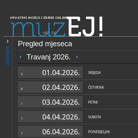
muz
EJ!
HRVATSKI MUZEJI I ZBIRKE ONLINE
HR
|
EN
Pregled mjeseca
PRETRAŽIVANJE
kalendar
Dalmacija
Travanj 2026.
Zavičajni muzej Obrovac
01.04.2026.
SRIJEDA
5
02.04.2026.
ČETVRTAK
8
03.04.2026.
PETAK
1
04.04.2026.
SUBOTA
1
OPĆI PODACI
STRUČNI 
06.04.2026.
PONEDJELJAK
1