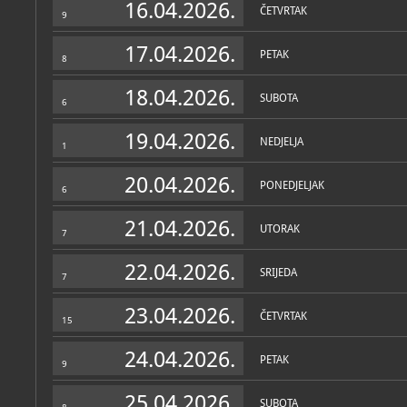
16.04.2026.
prirodoslovca Spiridona 
ČETVRTAK
9
Likovna zbirka
; vodi
1863. g., koje je rekons
umjetnička
bilješkama. Posebno mjes
primjerci Brusinine zakl
17.04.2026.
PETAK
Prirodoslovna zbirk
brusinae), kopnenog puža n
8
prirodoslovna
primjeraka Brusina našao
i endemični puž obrovačk
18.04.2026.
Zbirka novije povije
SUBOTA
6
Jurjević
povijesna
19.04.2026.
NEDJELJA
1
20.04.2026.
PONEDJELJAK
6
21.04.2026.
UTORAK
7
Muzej u fondovima MDC-a
22.04.2026.
Katalog knjižnice
(1)
SRIJEDA
7
Fadić, Ivo
23.04.2026.
Antičko staklo Argyruntuma: katalog izložbe
ČETVRTAK
15
Obrovac, Zavičajni muzej Obrovac, 1986
24.04.2026.
PETAK
9
25.04.2026.
SUBOTA