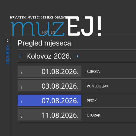
muz
EJ!
HRVATSKI MUZEJI I ZBIRKE ONLINE
HR
|
EN
Pregled mjeseca
PRETRAŽIVANJE
kalendar
Dalmacija
Kolovoz 2026.
Zavičajni muzej Obrovac
01.08.2026.
SUBOTA
1
03.08.2026.
PONEDJELJAK
1
07.08.2026.
PETAK
1
11.08.2026.
UTORAK
2
OPĆI PODACI
STRUČNI 