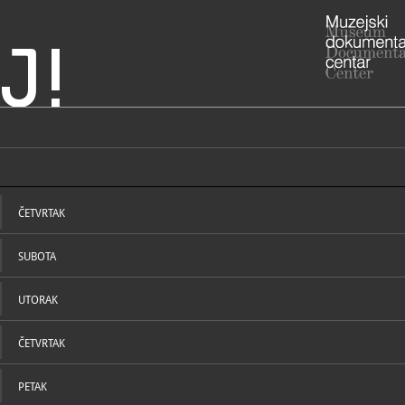
J!
 Ozalj
ADRESA
Cesta Zrins
Karlovačka 
ČETVRTAK
ADRESA
- , Etno par
Heraka 4
SUBOTA
47280 Ozal
RADNO VRIJE
> Ljetno ra
vremena):
UTORAK
- od ponedj
- vikendom 
Uskrsa, Usk
ČETVRTAK
Božića, Šte
STRUČNI DJELATNICI
STRUČN
> Zimsko r
PETAK
vremena):
- od ponedj