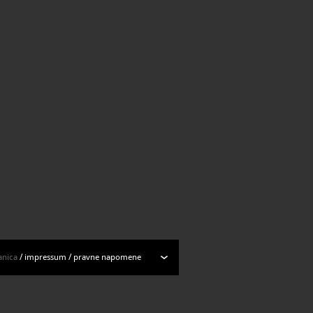
anica
/
impressum
/
pravne napomene