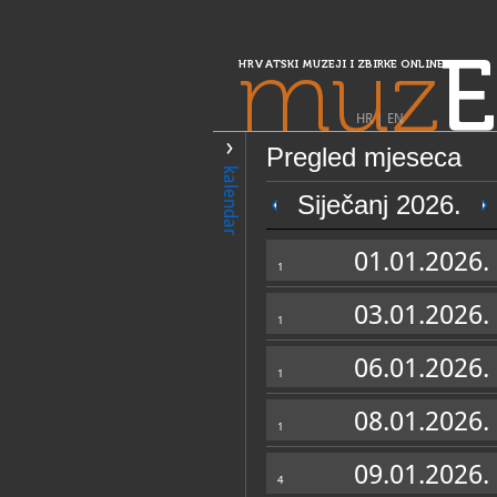
muz
E
HRVATSKI MUZEJI I ZBIRKE ONLINE
HR
|
EN
Pregled mjeseca
PRETRAŽIVANJE
kalendar
Središnja Hrvatska
Siječanj 2026.
Zavičajni muzej
01.01.2026.
1
03.01.2026.
1
06.01.2026.
1
08.01.2026.
1
OPĆI PODACI
09.01.2026.
4