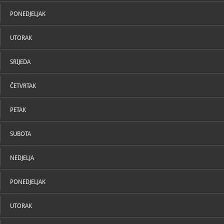
U katal
- vikendom 
Uskrsa, Usk
PONEDJELJAK
Božića, Štef
kralja)
UTORAK
047/7
T
muzoz
E
https
SRIJEDA
W
ČETVRTAK
PETAK
SUBOTA
NEDJELJA
PONEDJELJAK
UTORAK