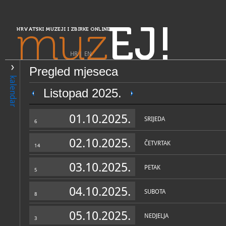
muz
EJ!
HRVATSKI MUZEJI I ZBIRKE ONLINE
HR
|
EN
Pregled mjeseca
PRETRAŽIVANJE
kalendar
Središnja Hrvatska
Listopad 2025.
Zavičajni muzej Ozalj
01.10.2025.
SRIJEDA
6
02.10.2025.
ČETVRTAK
14
03.10.2025.
PETAK
5
04.10.2025.
SUBOTA
8
OPĆI PODACI
STRUČNI 
05.10.2025.
NEDJELJA
3