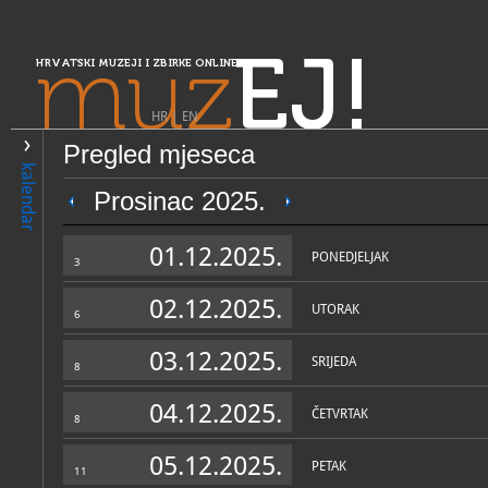
muz
EJ!
HRVATSKI MUZEJI I ZBIRKE ONLINE
HR
|
EN
Pregled mjeseca
PRETRAŽIVANJE
kalendar
Središnja Hrvatska
Prosinac 2025.
Zavičajni muzej Ozalj
01.12.2025.
PONEDJELJAK
3
02.12.2025.
UTORAK
6
03.12.2025.
SRIJEDA
8
04.12.2025.
ČETVRTAK
8
OPĆI PODACI
STRUČNI 
05.12.2025.
PETAK
11