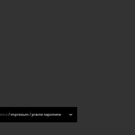
anica
/
impressum
/
pravne napomene