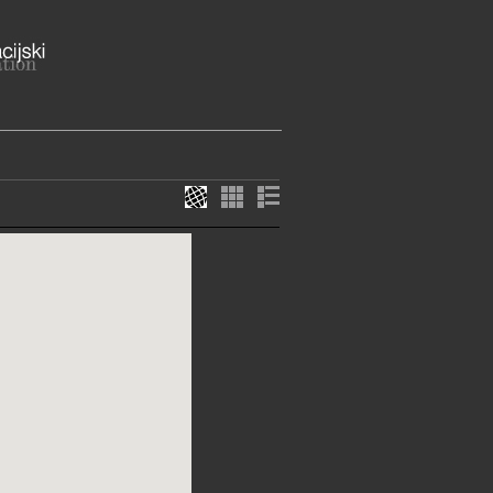
kih i Frankopana 2, 47280 Ozalj
županija
k Ozalj - Ulica akademika Milana
j
ME
dno vrijeme (ljetno računanje
eljka do petka: 8 - 20 h
i blagdanima: 10 - 20 h (osim
rsnog ponedjeljka, Svih svetih,
fanja i Nove godine)
E SLUŽBE I USLUGE
adno vrijeme (zimsko računanje
eljka do petka: 8 - 16 h