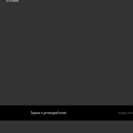
UTORAK
Izjava o pristupačnosti
mapa str