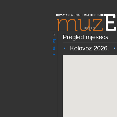
muz
E
HRVATSKI MUZEJI I ZBIRKE ONLINE
HR
|
EN
Pregled mjeseca
PRETRAŽIVANJE
kalendar
Središnja Hrvatska
Kolovoz 2026.
Zavičajni muzej
OPĆI PODACI