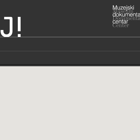
J!
 Ozalj
ADRESA
Cesta Zrins
Karlovačka 
ADRESA
- , Etno par
Heraka 4
47280 Ozal
RADNO VRIJE
> Ljetno ra
vremena):
- od ponedj
- vikendom 
Uskrsa, Usk
Božića, Šte
STRUČNI DJELATNICI
STRUČN
> Zimsko r
vremena):
- od ponedj