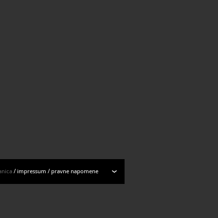
ogu muzejskih predmeta
anica
/
impressum
/
pravne napomene