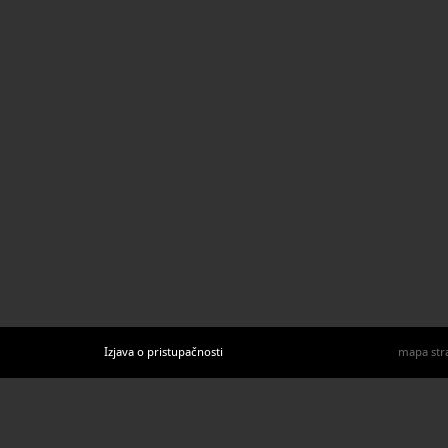
U katal
Izjava o pristupačnosti
mapa str