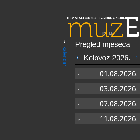
muz
E
HRVATSKI MUZEJI I ZBIRKE ONLINE
HR
|
EN
Pregled mjeseca
PRETRAŽIVANJE
kalendar
Slavonija, Ba
Kolovoz 2026.
Zavičajni muzej
01.08.2026.
1
03.08.2026.
1
07.08.2026.
1
11.08.2026.
2
OPĆI PODACI