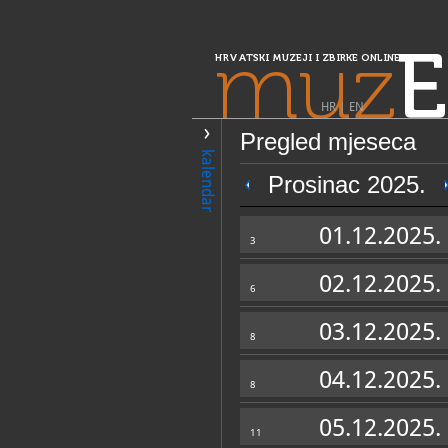
muz
E
HRVATSKI MUZEJI I ZBIRKE ONLINE
HR
|
EN
Pregled mjeseca
PRETRAŽIVANJE
kalendar
Središnja Hrvatska
Prosinac 2025.
Zavičajna etnog
01.12.2025.
3
02.12.2025.
6
03.12.2025.
8
04.12.2025.
8
OPĆI PODACI
05.12.2025.
11