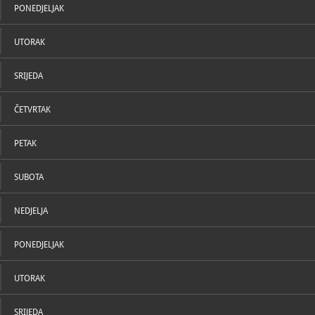
čistilo žito, razgovaralo i plesalo, potom kamenice i
PONEDJELJAK
mošunja
- kućica za ovce i kola.
UTORAK
SRIJEDA
ČETVRTAK
PETAK
SUBOTA
NEDJELJA
PONEDJELJAK
UTORAK
SRIJEDA