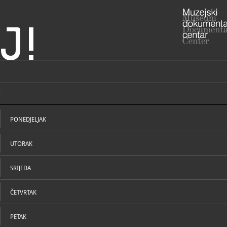
J!
rafska zbirka Kornić
ADRESA
Kamenica 1
Primorsko-
PONEDJELJAK
RADNO VRIJE
- 1. srpnja 
18 - 21 h
UTORAK
- ostali di
091-5
T
kcs-ko
E
SRIJEDA
ČETVRTAK
STRUČNI DJELATNICI
STRUČN
PETAK