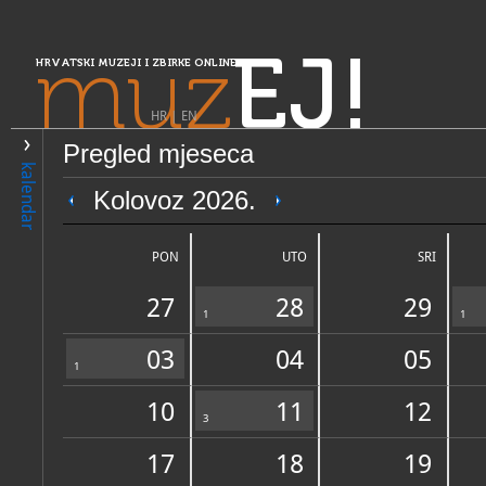
muz
EJ!
HRVATSKI MUZEJI I ZBIRKE ONLINE
HR
|
EN
Pregled mjeseca
PRETRAŽIVANJE
kalendar
Središnja Hrvatska
Kolovoz 2026.
Zavičajna etnografska zbirk
PON
UTO
SRI
27
28
29
1
1
03
04
05
1
10
11
12
OPĆI PODACI
3
STRUČNI 
17
18
19