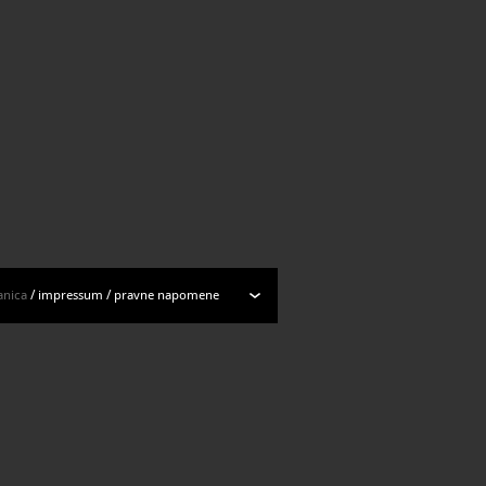
anica
/
impressum
/
pravne napomene