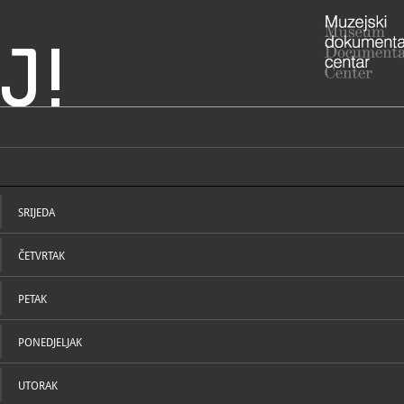
J!
j Biograd na Moru
ADRESA
Obala kralj
Biograd na
SRIJEDA
Zadarska žu
RADNO VRIJE
> lipanj - k
ČETVRTAK
ponedjeljak
19.00 do 22
subota 9 - 1
PETAK
> rujan - lip
pponedjelja
PONEDJELJAK
nedjeljom 
STRUČNI DJELATNICI
STRUČN
razgled mo
prethodnu n
023/383-721
UTORAK