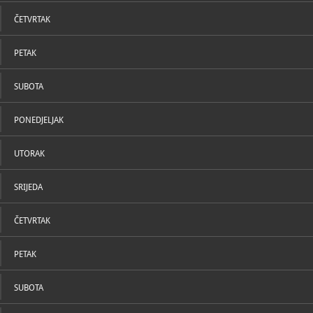
U katal
023/3
T
023/3
F
ČETVRTAK
info@
E
https
W
biograd.co
PETAK
https://ww
biogradu/kul
SUBOTA
PONEDJELJAK
UTORAK
SRIJEDA
ČETVRTAK
PETAK
SUBOTA