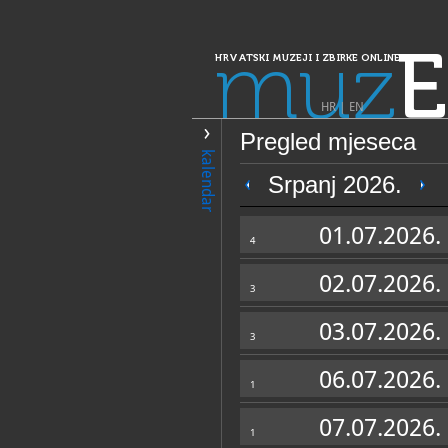
muz
E
HRVATSKI MUZEJI I ZBIRKE ONLINE
HR
|
EN
Pregled mjeseca
PRETRAŽIVANJE
kalendar
Dalmacija
Srpanj 2026.
Zavičajni muze
01.07.2026.
4
02.07.2026.
3
03.07.2026.
3
06.07.2026.
1
OPĆI PODACI
07.07.2026.
1