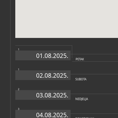
Muzej
O MUZEJU
1
01.08.2025.
PETAK
1
02.08.2025.
SUBOTA
Zbirke
2
03.08.2025.
OSTALE ZBIRKE
MUZEJSKE ZBIRKE
NEDJELJA
Arheološka zbirka
arheološka
3
Etnološka zbirka
04.08.2025.
etnografska