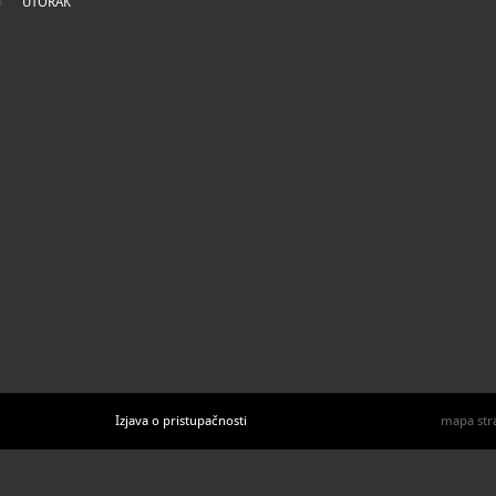
UTORAK
Izjava o pristupačnosti
mapa str