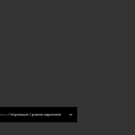
anica
/
impressum
/
pravne napomene