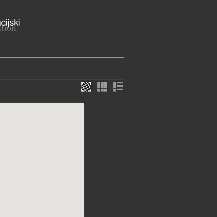
ški boj 12, 21480 Vis
lmatinska županija
ME
otvoren
744538
elj@zmgv.hr
zmgv.hr
E SLUŽBE I USLUGE