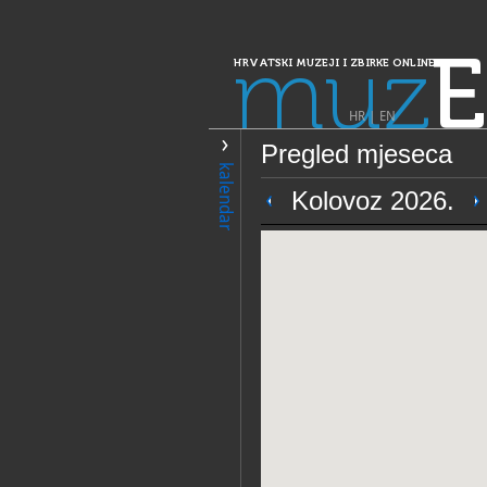
muz
E
HRVATSKI MUZEJI I ZBIRKE ONLINE
HR
|
EN
Pregled mjeseca
PRETRAŽIVANJE
kalendar
Dalmacija
Kolovoz 2026.
Zavičajni muzej
OPĆI PODACI