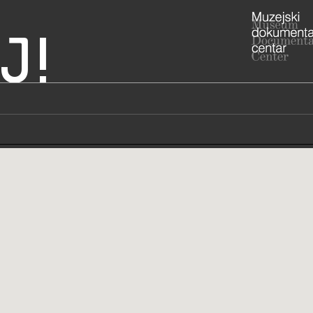
J!
 Grada Visa
ADRESA
Šetalište Vi
Splitsko-da
RADNO VRIJE
muzej nije 
091/5
T
ravnat
E
www 
W
STRUČNI DJELATNICI
STRUČN