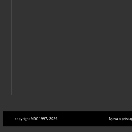
Barišić: Muzej grada Imotskog, 25.6. 2011.
Imotski, Zavičajni muzej Imotski, 2011
Miroslav Klarić: Podmorje - koltrine mora
Imotski, Zavičajni muzej Imotski, 2010
copyright MDC 1997.-2026.
Izjava o pristu