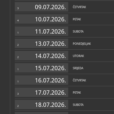
Muzej
09.07.2026.
ČETVRTAK
3
O MUZEJU
Zgrada u kojoj se danas n
10.07.2026.
PETAK
1903. g. kao dio industri
4
kompleksa najveće otkup
Dalmaciji. Izgrađena je u
11.07.2026.
vremenu od 1888. do 1917.
SUBOTA
1
blagovaonica i prostor z
13.07.2026.
PONEDJELJAK
2
U prizemlju Muzeja nalazi 
14.07.2026.
cjeline koje prezentiraju 
UTORAK
2
prapovijesti, antičkoga i
razdoblja do sredine 20. s
15.07.2026.
SRIJEDA
1
16.07.2026.
Antičko razdoblje predst
ČETVRTAK
1
spomenicima: nadgrobnim
Zbirke
zapisima, mozaicima i k
17.07.2026.
metalnim predmetima naki
PETAK
3
OSTALE ZBIRKE
brojnosti antičkih nalaza j
MUZEJSKE ZBIRKE
prolazila kroz prostor Imo
Arheološka zbirka
; 
gradove rimske provincije
arheološka
18.07.2026.
SUBOTA
Kasna antika i ranosredn
2
predstavljeno je nalazima 
Etnografska zbirka
;
Osobito se ističe pleterna
etnografska