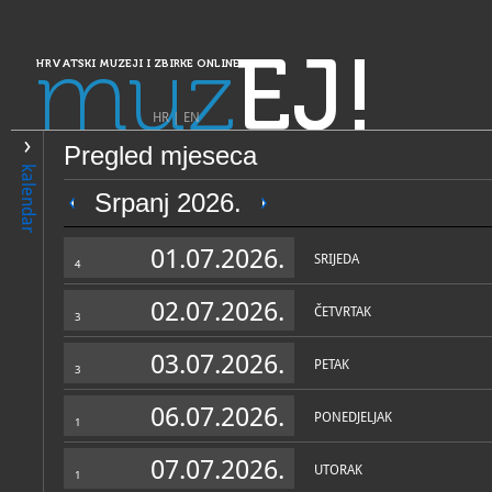
muz
EJ!
HRVATSKI MUZEJI I ZBIRKE ONLINE
HR
|
EN
Pregled mjeseca
PRETRAŽIVANJE
kalendar
Dalmacija
Srpanj 2026.
Zavičajni muzej Imotski
01.07.2026.
SRIJEDA
4
02.07.2026.
ČETVRTAK
3
03.07.2026.
PETAK
3
06.07.2026.
PONEDJELJAK
1
OPĆI PODACI
STRUČNI 
07.07.2026.
UTORAK
1