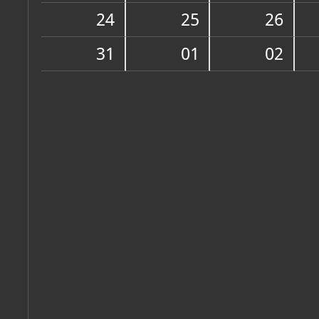
Muzej
24
25
26
O MUZEJU
31
01
02
Zbirke
OSTALE ZBIRKE
MUZEJSKE ZBIRKE
Arheološka zbirka
arheološka
Etnografska zbirka
etnografska