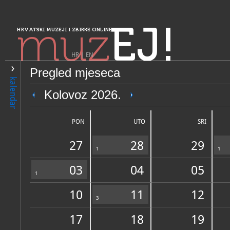
muz
EJ!
HRVATSKI MUZEJI I ZBIRKE ONLINE
HR
|
EN
Pregled mjeseca
PRETRAŽIVANJE
kalendar
Sjeverozapadna Hrvatska
Kolovoz 2026.
Zavičajni muzej Kalinovac
PON
UTO
SRI
27
28
29
1
1
03
04
05
1
10
11
12
OPĆI PODACI
3
STRUČNI 
17
18
19