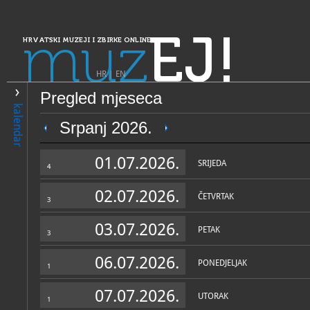
muz
EJ!
HRVATSKI MUZEJI I ZBIRKE ONLINE
HR
|
EN
Pregled mjeseca
PRETRAŽIVANJE
kalendar
Dalmacija
Srpanj 2026.
Zavičajni muzej Obrovac
01.07.2026.
SRIJEDA
4
02.07.2026.
ČETVRTAK
3
03.07.2026.
PETAK
3
06.07.2026.
PONEDJELJAK
1
OPĆI PODACI
STRUČNI 
07.07.2026.
UTORAK
1