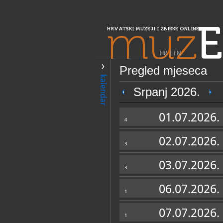
muz
E
HRVATSKI MUZEJI I ZBIRKE ONLINE
HR
|
EN
Pregled mjeseca
PRETRAŽIVANJE
kalendar
Središnja Hrvatska
Srpanj 2026.
Zavičajni muzej
01.07.2026.
4
02.07.2026.
3
03.07.2026.
3
06.07.2026.
1
OPĆI PODACI
07.07.2026.
1