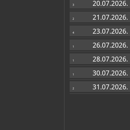
20.07.2026.
3
21.07.2026.
2
23.07.2026.
4
26.07.2026.
1
28.07.2026.
1
30.07.2026.
1
Muzej u fondovima MDC-a
31.07.2026.
Plakatoteka
(5)
2