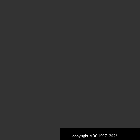
Katalog knjižnice
(1)
Zavičajni muzej Ogulin
Ogulin, Zavičajni muzej Ogulin, 2023
copyright MDC 1997.-2026.