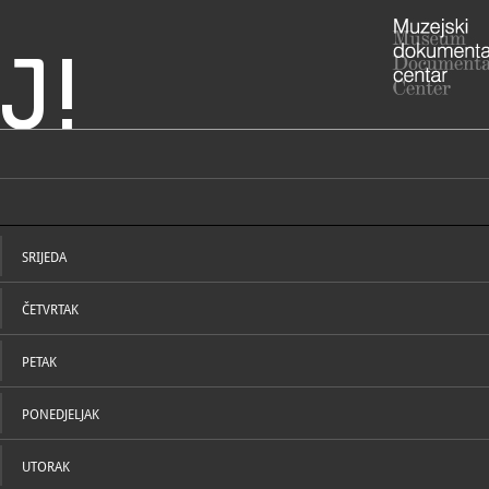
J!
 Ogulin
ADRESA
Trg hrvatsk
Karlovačka 
SRIJEDA
ADRESA
- Stari grad
47300 Ogul
ČETVRTAK
RADNO VRIJE
Zimsko radn
28./29. vel
prosinca):
PETAK
ponedjeljak 
nedjelja: za
PONEDJELJAK
Ljetno radn
STRUČNI DJELATNICI
STRUČN
studenoga):
ponedjeljak 
UTORAK
nedjelja: 9.