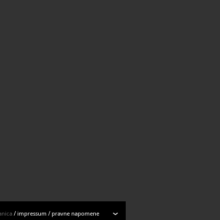
Svi rezultati
Svi rezultati
anica
/
impressum
/
pravne napomene