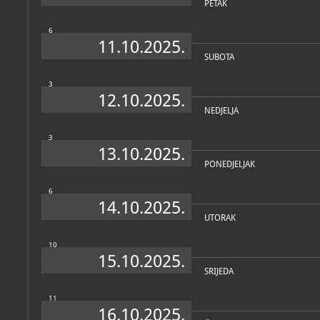
PETAK
povijesna
6
11.10.2025.
Katalog knjižnice
(1)
SUBOTA
Zavičajni muzej Ogulin
3
Ogulin, Zavičajni muzej Ogulin, 2023
12.10.2025.
NEDJELJA
3
13.10.2025.
PONEDJELJAK
6
14.10.2025.
UTORAK
10
15.10.2025.
SRIJEDA
11
16.10.2025.