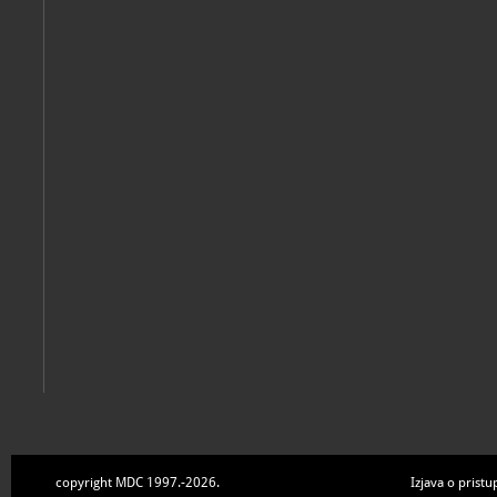
povijesna
Katalog knjižnice
(1)
Zavičajni muzej Ogulin
Ogulin, Zavičajni muzej Ogulin, 2023
copyright MDC 1997.-2026.
Izjava o pristu