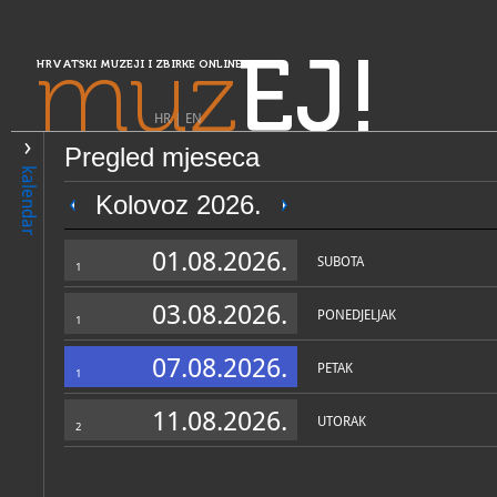
muz
EJ!
HRVATSKI MUZEJI I ZBIRKE ONLINE
HR
|
EN
Pregled mjeseca
PRETRAŽIVANJE
kalendar
Središnja Hrvatska
Kolovoz 2026.
Zavičajni muzej Ogulin
01.08.2026.
SUBOTA
1
03.08.2026.
PONEDJELJAK
1
07.08.2026.
PETAK
1
11.08.2026.
UTORAK
2
OPĆI PODACI
STRUČNI 