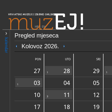
muz
EJ!
HRVATSKI MUZEJI I ZBIRKE ONLINE
HR
|
EN
Pregled mjeseca
PRETRAŽIVANJE
kalendar
Središnja Hrvatska
Kolovoz 2026.
Zavičajni muzej Ogulin
PON
UTO
SRI
27
28
29
1
1
03
04
05
1
10
11
12
OPĆI PODACI
3
STRUČNI 
17
18
19