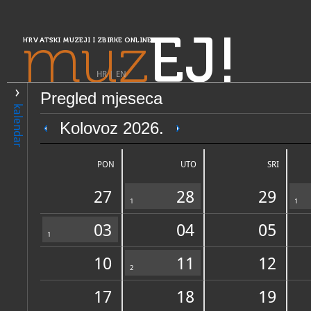
muz
EJ!
HRVATSKI MUZEJI I ZBIRKE ONLINE
HR
|
EN
Pregled mjeseca
PRETRAŽIVANJE
kalendar
Središnja Hrvatska
Kolovoz 2026.
Zavičajni muzej Ozalj
PON
UTO
SRI
27
28
29
1
1
03
04
05
1
10
11
12
OPĆI PODACI
2
STRUČNI 
17
18
19