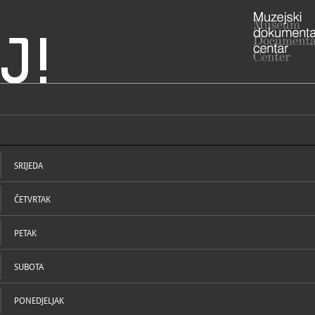
J!
 Ozalj
ADRESA
Cesta Zrins
Karlovačka 
SRIJEDA
ADRESA
- , Etno par
Heraka 4
ČETVRTAK
47280 Ozal
RADNO VRIJE
> Ljetno ra
vremena):
PETAK
- od ponedj
- vikendom 
Uskrsa, Usk
SUBOTA
Božića, Šte
STRUČNI DJELATNICI
STRUČN
> Zimsko r
PONEDJELJAK
vremena):
- od ponedj