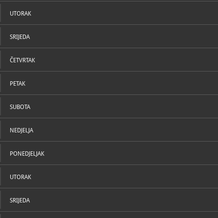
U katal
- vikendom 
Uskrsa, Usk
UTORAK
Božića, Štef
kralja)
SRIJEDA
047/7
T
muzoz
E
https
ČETVRTAK
W
PETAK
SUBOTA
NEDJELJA
PONEDJELJAK
UTORAK
SRIJEDA