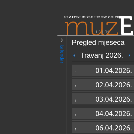
muz
E
HRVATSKI MUZEJI I ZBIRKE ONLINE
HR
|
EN
Pregled mjeseca
PRETRAŽIVANJE
kalendar
Središnja Hrvatska
Travanj 2026.
Zavičajni muzej
01.04.2026.
5
02.04.2026.
8
03.04.2026.
1
04.04.2026.
1
OPĆI PODACI
06.04.2026.
1