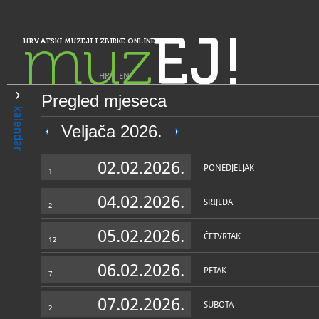
muz
EJ!
HRVATSKI MUZEJI I ZBIRKE ONLINE
HR
|
EN
Pregled mjeseca
PRETRAŽIVANJE
kalendar
Istra, Kvarner, Gorski kotar i Lika
Veljača 2026.
Zavičajni muzej Poreštine -
02.02.2026.
territorio parentino
PONEDJELJAK
1
04.02.2026.
SRIJEDA
2
05.02.2026.
ČETVRTAK
12
06.02.2026.
PETAK
7
OPĆI PODACI
STRUČNI 
07.02.2026.
SUBOTA
2