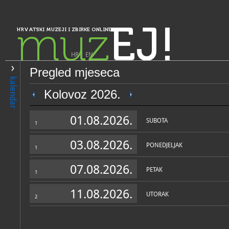
muz
EJ!
HRVATSKI MUZEJI I ZBIRKE ONLINE
HR
|
EN
Pregled mjeseca
PRETRAŽIVANJE
kalendar
Istra, Kvarner, Gorski kotar i Lika
Kolovoz 2026.
Zavičajni muzej Poreštine -
01.08.2026.
territorio parentino
SUBOTA
1
03.08.2026.
PONEDJELJAK
1
07.08.2026.
PETAK
1
11.08.2026.
UTORAK
2
OPĆI PODACI
STRUČNI 