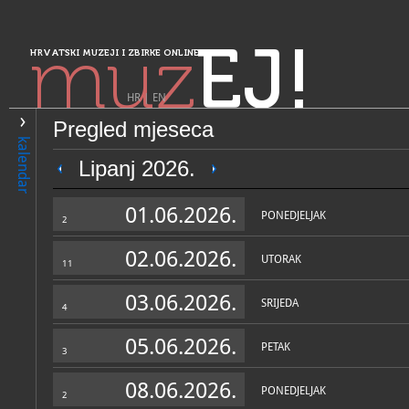
muz
EJ!
HRVATSKI MUZEJI I ZBIRKE ONLINE
HR
|
EN
Pregled mjeseca
PRETRAŽIVANJE
kalendar
Sjeverozapadna Hrvatska
Lipanj 2026.
Zavičajni muzej Varaždinske
01.06.2026.
PONEDJELJAK
2
02.06.2026.
UTORAK
11
03.06.2026.
SRIJEDA
4
05.06.2026.
PETAK
3
OPĆI PODACI
STRUČNI 
08.06.2026.
PONEDJELJAK
2