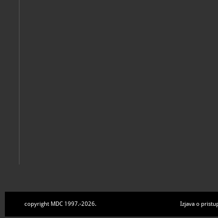
Ponovo probuđena arheološka nalazišta: suvremena interpretac
dediščine kod temelj kulturnega turizma = modern interpretati
Varaždinske Toplice, Zavičajni muzej Varaždinske Toplice, 2014.-2015
Josip Ušaj: Termopolis, kakav je bio i kakav jest : izložba fotog
Varaždinske Toplice, Zavičajni muzej Varaždinske Toplice, 2007
copyright MDC 1997.-2026.
Izjava o pristu