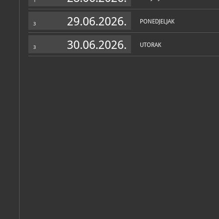
1
29.06.2026.
PONEDJELJAK
3
Personalni arhiv
(1)
30.06.2026.
UTORAK
3
Stjepan
Hajduk
Katalog knjižnice
(61)
Vlahović, Spomenka; Kapelj, Sanja
Lice i naličje termalne vode Varaždinskih Toplica: Arheološki p
Varaždinske Toplice, Zavičajni muzej Varaždinske Toplice, 2023