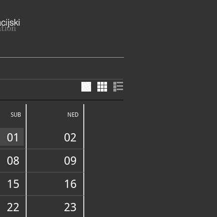
 16, 42223 Varaždinske Toplice
 županija
SUB
NED
jska kuća s etnografskom zbirkom u
m Toplicama, Perivoj Marije
01
02
zzi br. 5.
ždinske Toplice
ME
08
09
no vrijeme:
 srijeda, četvrtak, petak : 9 -
16 h
15
16
 13 h
E SLUŽBE I USLUGE
dno vrijeme:
22
23
 srijeda, četvrtak, petak 8,30 -