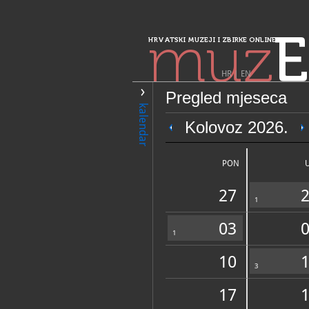
muz
E
HRVATSKI MUZEJI I ZBIRKE ONLINE
HR
|
EN
Pregled mjeseca
PRETRAŽIVANJE
kalendar
Sjeverozapadna 
Kolovoz 2026.
Zavičajni muzej
PON
27
1
03
1
10
OPĆI PODACI
3
17