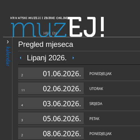
muz
EJ!
HRVATSKI MUZEJI I ZBIRKE ONLINE
HR
|
EN
Pregled mjeseca
PRETRAŽIVANJE
kalendar
Dalmacija
Lipanj 2026.
Zbirka Baltazara Bogišića 
01.06.2026.
PONEDJELJAK
2
02.06.2026.
UTORAK
11
03.06.2026.
SRIJEDA
4
05.06.2026.
PETAK
3
OPĆI PODACI
STRUČNI 
08.06.2026.
PONEDJELJAK
2