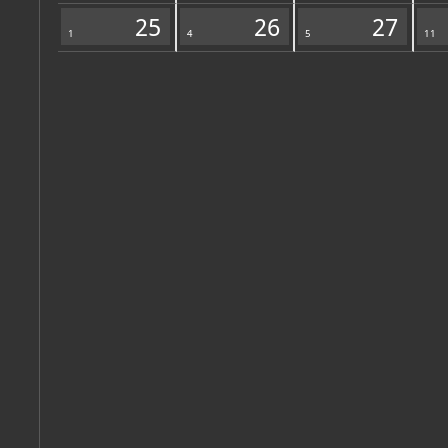
Zbirka vjerske zajednice
25
26
27
1
4
5
11