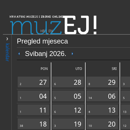
muz
EJ!
HRVATSKI MUZEJI I ZBIRKE ONLINE
HR
|
EN
Pregled mjeseca
PRETRAŽIVANJE
kalendar
Dalmacija
Svibanj 2026.
Zbirka benediktinskog samo
Ivana Krstitelja i sv. Antun
PON
UTO
SRI
27
28
29
2
6
8
3
04
05
06
1
5
14
5
11
12
13
1
OPĆI PODACI
6
4
NADLE
13
18
19
20
38
3
10
12