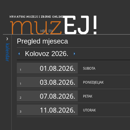
muz
EJ!
HRVATSKI MUZEJI I ZBIRKE ONLINE
HR
|
EN
Pregled mjeseca
PRETRAŽIVANJE
kalendar
Središnja Hrvatska
Kolovoz 2026.
Zbirka franjevačkog samosta
01.08.2026.
SUBOTA
1
03.08.2026.
PONEDJELJAK
1
07.08.2026.
PETAK
2
11.08.2026.
UTORAK
3
OPĆI PODACI
NADLE