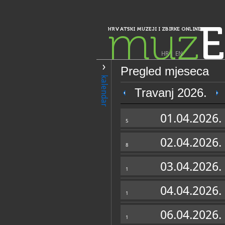
muz
E
HRVATSKI MUZEJI I ZBIRKE ONLINE
HR
|
EN
Pregled mjeseca
PRETRAŽIVANJE
kalendar
Istra, Kvarner, Gorski kotar i Lika
Travanj 2026.
Zbirka umjetnin
01.04.2026.
5
02.04.2026.
8
03.04.2026.
1
04.04.2026.
1
OPĆI PODACI
06.04.2026.
1