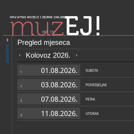
muz
EJ!
HRVATSKI MUZEJI I ZBIRKE ONLINE
HR
|
EN
Pregled mjeseca
PRETRAŽIVANJE
kalendar
Sjeverozapadna Hrvatska
Kolovoz 2026.
Zbirke grkokatoličke biskup
01.08.2026.
SUBOTA
1
03.08.2026.
PONEDJELJAK
1
07.08.2026.
PETAK
2
11.08.2026.
UTORAK
3
OPĆI PODACI
NADLE