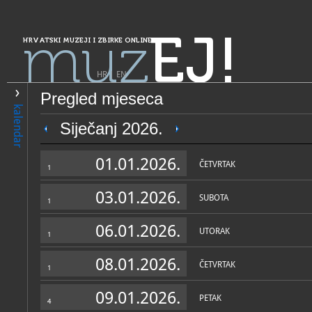
muz
EJ!
HRVATSKI MUZEJI I ZBIRKE ONLINE
HR
|
EN
Pregled mjeseca
PRETRAŽIVANJE
kalendar
Grad Zagreb
Siječanj 2026.
Zbirke Grkokatoličkog sjeme
01.01.2026.
sv. Ćirila i Metoda, Zagreb
ČETVRTAK
1
03.01.2026.
SUBOTA
1
06.01.2026.
UTORAK
1
08.01.2026.
ČETVRTAK
1
OPĆI PODACI
NADLE
09.01.2026.
PETAK
4