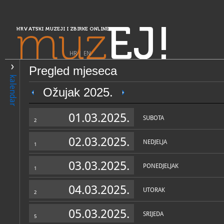
muz
EJ!
HRVATSKI MUZEJI I ZBIRKE ONLINE
HR
|
EN
Pregled mjeseca
PRETRAŽIVANJE
kalendar
Središnja Hrvatska
Ožujak 2025.
Žumberački uskočki muzej
01.03.2025.
SUBOTA
2
02.03.2025.
NEDJELJA
1
03.03.2025.
PONEDJELJAK
1
04.03.2025.
UTORAK
2
OPĆI PODACI
STRUČNI 
05.03.2025.
SRIJEDA
5