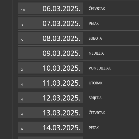
Muzej
06.03.2025.
ČETVRTAK
10
O MUZEJU
Žumberački uskočki muzej
07.03.2025.
PETAK
nekadašnjoj gospodarskoj
3
Stojdragi, u sklopu grkok
Jurja. U autentičnom pros
08.03.2025.
fundus etnografskih predm
SUBOTA
5
identitetu i povijesti žum
na žumberačko područje 
09.03.2025.
danas.
NEDJELJA
1
10.03.2025.
PONEDJELJAK
2
Izloženi su etnografski p
života, grupirani u cjeline
11.03.2025.
prostora, te brojni alati 
UTORAK
4
žumberačkog kućanstva i 
povijesni dokumenti, foto
uskočkih obitelji, pokućst
12.03.2025.
SRIJEDA
4
Zbirke
13.03.2025.
ČETVRTAK
4
OSTALE ZBIRKE
MUZEJSKE ZBIRKE
Zbirka Žumberačko
arhivska, etnografsk
14.03.2025.
PETAK
fotografska
6