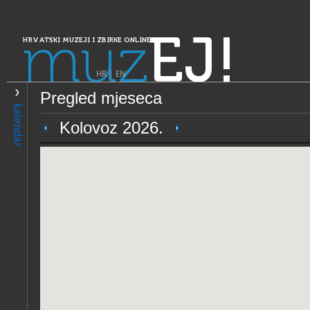
muz
EJ!
HRVATSKI MUZEJI I ZBIRKE ONLINE
HR
|
EN
Pregled mjeseca
PRETRAŽIVANJE
kalendar
Dalmacija
Kolovoz 2026.
Župni muzej
OPĆI PODACI
NADLE