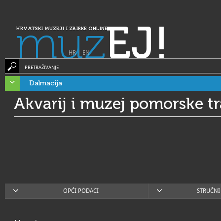
muz
EJ!
HRVATSKI MUZEJI I ZBIRKE ONLINE
HR
|
EN
PRETRAŽIVANJE
Dalmacija
Akvarij i muzej pomorske tr
OPĆI PODACI
STRUČNI 