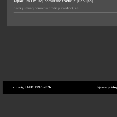
Aquarium i muzej pomorske tradicije [Deplijan]
Akvarij i muzej pomorske tradicije (Vodice), s.a.
copyright MDC 1997.-2026.
Izjava o pristu