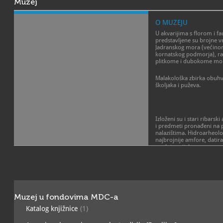
Muzej
O MUZEJU
U akvarijima s florom i 
predstavljene su brojne vr
Jadranskog mora (većinom
kornatskog podmorja), ra
plitkome i dubokome mo
Malakološka zbirka obuhv
školjaka i puževa.
Izloženi su i stari ribarsk
i predmeti pronađeni na
nalazištima. Hidroarheolo
najbrojnije amfore, datiraj
srednjeg vijeka.
Izložene su i makete trad
(gajete falkuše,
Sv. Jeroni
područja Sredozemlja.
Muzej u fondovima MDC-a
Katalog knjižnice
(1)