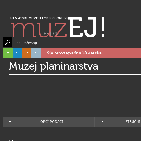
muz
EJ!
HRVATSKI MUZEJI I ZBIRKE ONLINE
HR
|
EN
PRETRAŽIVANJE
Sjeverozapadna Hrvatska
Muzej planinarstva
OPĆI PODACI
STRUČNI 