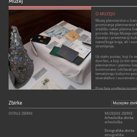
Muzej
O MUZEJU
Muzej planinarstva u Iva
promicanja planinarstva k
središtu nalazi planina Iv
prirode. Misija Muzeja ost
čuvanju i prezentaciji kul
ivanečkoga kraja, ali i s
stremljenja.
Uz stalni postav, koji će s
dovršen, a koji će biti te
planinarstvo i planinu Iva
kontinuirano održavati p
tematiziraju kulturno-pov
stvaralaštvo i suvremeni u
Prva faza uređenja muzej
školske zgrade, dovršena j
POSLANJE MUZEJA
manji dio muzejskog prost
otvorenja najvećim se di
Zbirke
Muzej planinarstva u Iva
provodi izložbena djelatn
godine, promiče planinars
planinarstva nastavlja se 
središtu nalazi planina Iv
OSTALE ZBIRKE
MUZEJSKE ZBIRKE
cilj smart muzej nove gen
prirode. Misija Muzeja ost
Arheološka zbirka
prezentaciji kulturno-pov
arheološka
suvremenih umjetničkih s
Etnografska zbirka
etnografska