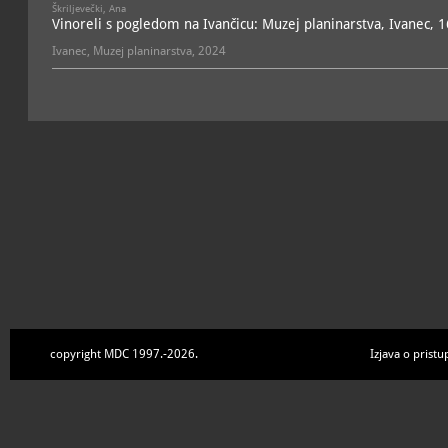
Škriljevečki, Ana
Vinoreli s pogledom na Ivančicu: Muzej planinarstva, Ivanec, 1
Ivanec, Muzej planinarstva, 2024
copyright MDC 1997.-2026.
Izjava o pristu