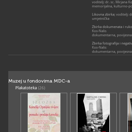
voditelj: dr. sc. Mirjana K
memorijalna, kulturno-po
Likovna zbirka
; voditelj: 
umjetnička
Zbirka dokumenata i ruko
Kos-Nalis
dokumentarna, povijesna
Zbirka fotografija i negati
Kos-Nalis
dokumentarna, povijesna
Zbirka hotelskog inventa
Mirjana Kos-Nalis
povijesna
Zbirka memorabilija
; vodi
Muzej u fondovima MDC-a
povijesna, kulturno-povij
Plakatoteka
(26)
Zbirka osobnog putničkog
Mirjana Kos-Nalis
povijesna, kulturno-povij
Zbirka plakata i reklama
Kos-Nalis
dokumentarna, tiskana gr
Zbirka razglednica
; 
Nalis
dokumentarna, tiskana gr