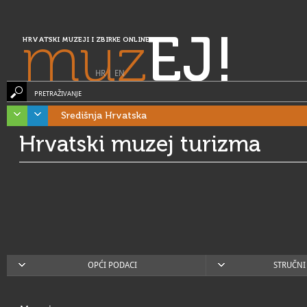
muz
EJ!
HRVATSKI MUZEJI I ZBIRKE ONLINE
HR
|
EN
PRETRAŽIVANJE
Središnja Hrvatska
Hrvatski muzej turizma
OPĆI PODACI
STRUČNI 