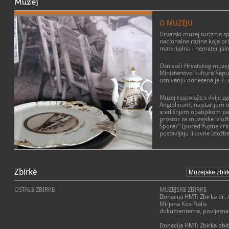
Muzej
O MUZEJU
Hrvatski muzej turizma sp
nacionalne razine koja prik
materijalnu i nematerijaln
Osnivači Hrvatskog muzeja
Ministarstvo kulture Repu
osnivanju donesena je 7. 
Muzej raspolaže s dvije zg
Angiolinom, najstarijom o
središnjem opatijskom park
prostor za muzejske izlož
Šporer” (pored župne crkv
postavljaju likovne izložbe
Zbirke
OSTALE ZBIRKE
MUZEJSKE ZBIRKE
Donacija HMT: Zbirka dr. 
Mirjana Kos-Nalis
dokumentarna, povijesna
Donacija HMT: Zbirka obit