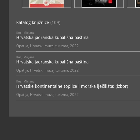
Zbirka suvenira
; vod
kulturno-povijesna
Zbirka turističke audio i 
Katalog knjižnice
(109)
Mirjana Kos-Nalis
ostalo
Kos, Mirjana
Hrvatska jadranska kupališna baština
Zbirka turističkih karata i
Mirjana Kos-Nalis
Opatija, Hrvatski muzej turizma, 2022
dokumentarna, povijesna,
Zbirka turističkih tiskovin
Kos, Mirjana
Mirjana Kos-Nalis
Hrvatska jadranska kupališna baština
dokumentarna, knjižna gra
povijesna
Opatija, Hrvatski muzej turizma, 2022
Zbirka varia
; voditelj: dr.
dokumentarna, povijesna,
Kos, Mirjana
Hrvatske kontinentalne toplice i morska lječilišta: (izbor)
Opatija, Hrvatski muzej turizma, 2022