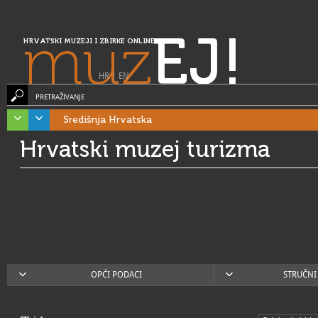
muz
EJ!
HRVATSKI MUZEJI I ZBIRKE ONLINE
HR
|
EN
PRETRAŽIVANJE
Središnja Hrvatska
Hrvatski muzej turizma
OPĆI PODACI
STRUČNI 