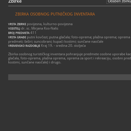
Zbirke
ZBIRKA OSOBNOG PUTNIČKOG INVENTARA
povijesna, kulturno-povijesna
VRSTA ZBIRKE
dr. sc. Mirjana Kos-Nalis
VODITELJ
411
BROJ PREDMETA
putni kovčezi; putna glačala; foto-oprema; plažna oprema; oprema z
VRSTA GRAĐE
predmeti; šeširi; suncobrani; kupaći kostimi; sunčane naočale
Kraj 19. - sredina 20. stoljeća
VREMENSKO RAZDOBLJE
Zbirka osobnog turističkog inventara pohranjuje predmete osobne uporabe kao 
glačala, foto-oprema, plažna oprema, oprema za sport i rekreaciju, osobni pred
kostimi, sunčane naočale) i drugo.