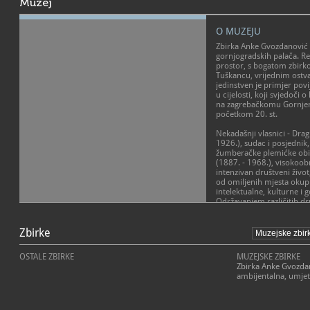
Muzej
O MUZEJU
Zbirka Anke Gvozdanović s
gornjogradskih palača. R
prostor, s bogatom zbir
Tuškancu, vrijednim ostva
jedinstven je primjer po
u cijelosti, koji svjedoči o
na zagrebačkomu Gornjem
početkom 20. st.
Nekadašnji vlasnici - Dra
1926.), sudac i posjednik
žumberačke plemićke obit
(1887. - 1968.), visokoobr
intenzivan društveni život
od omiljenih mjesta okup
intelektualne, kulturne i 
Održavanjem različitih d
poslovnih sastanaka i klu
POSLANJE MUZEJA
do vrtnih i salonskih zaba
palača Gvozdanović obogat
Zbirke
Kao ambijentalni muzej, o
u prvim desetljećima 20. s
društveni, pedagoški i tur
Zbirku je vlasnica Anka 
autentična povijesna cjel
OSTALE ZBIRKE
MUZEJSKE ZBIRKE
Zagrebu 1966. g.
duhu sredine i vremena. I
Zbirka Anke Gvozda
je rekonstruirati spomeni
ambijentalna, umjet
Starije, zapadno krilo pa
te u svim aspektima ponov
19. st. na nekadašnjemu
različite društvene sadrža
krilo, s pročeljem prema V
klupskih svečanosti do vrt
Tuškancu dograđeni su 19