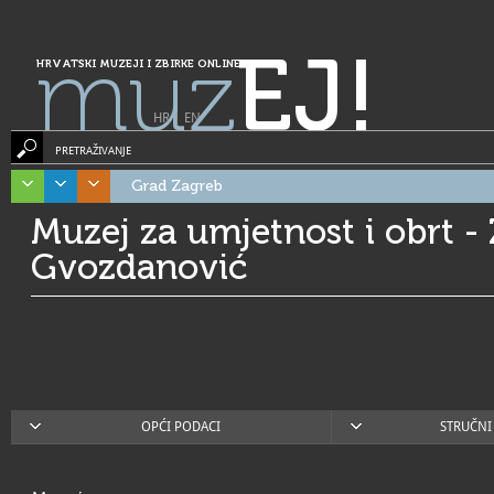
muz
EJ!
HRVATSKI MUZEJI I ZBIRKE ONLINE
HR
|
EN
PRETRAŽIVANJE
Grad Zagreb
Muzej za umjetnost i obrt -
Gvozdanović
OPĆI PODACI
STRUČNI 