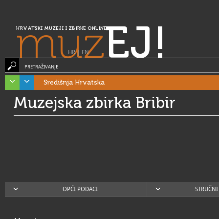
muz
EJ!
HRVATSKI MUZEJI I ZBIRKE ONLINE
HR
|
EN
PRETRAŽIVANJE
Središnja Hrvatska
Muzejska zbirka Bribir
OPĆI PODACI
STRUČNI 