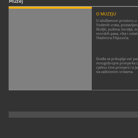
Muzej
O MUZEJU
U izložbenom prostoru u os
Vodenih vrata, postavljena 
školjki, puževa, koralja, z
morskih pasa, riba i ostal
Vladimira Filipovića.
Građa se prikuplja već p
mnogobrojne primjerke iz
cjelinu čine primjerci iz
na zaštićenim vrstama.
Osim morskih, na izložbi s
mekušaca iz slatkovodnih
područja (iz Drave, Dunava
ostaci iz Panonskog mora