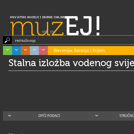
muz
EJ!
HRVATSKI MUZEJI I ZBIRKE ONLINE
HR
|
EN
PRETRAŽIVANJE
Slavonija, Baranja i Srijem
Stalna izložba vodenog svij
OPĆI PODACI
STRUČNI 