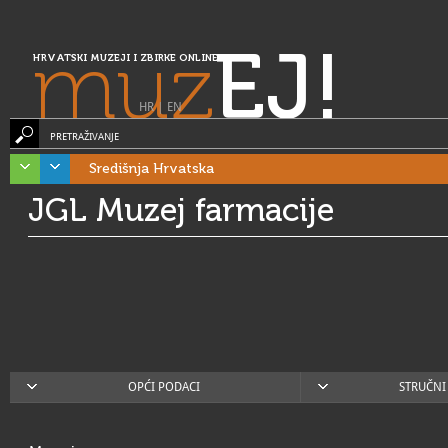
muz
EJ!
HRVATSKI MUZEJI I ZBIRKE ONLINE
HR
|
EN
PRETRAŽIVANJE
Središnja Hrvatska
JGL Muzej farmacije
OPĆI PODACI
STRUČNI 