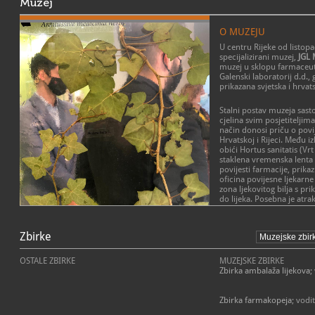
Muzej
O MUZEJU
U centru Rijeke od listopa
specijalizirani muzej,
JGL 
muzej u sklopu farmaceut
Galenski laboratorij d.d.,
prikazana svjetska i hrvat
Stalni postav muzeja sasto
cjelina svim posjetiteljim
način donosi priču o povij
Hrvatskoj i Rijeci. Među 
obići Hortus sanitatis (Vrt
staklena vremenska lenta 
povijesti farmacije, prikaz
oficina povijesne ljekarne 
zona ljekovitog bilja s pr
do lijeka. Posebna je atr
će vam se obratiti 3D zmi
ljekarnik Pablo, te 2D lik
POSLANJE MUZEJA
Galena, Paracelsusa, Vla
Zbirke
Misija muzeja je afirmacij
zdravstvenog i kulturnog i
Tijekom protekle dvije go
povijest bilo značajan či
OSTALE ZBIRKE
MUZEJSKE ZBIRKE
postao omiljeno mjesto po
gospodarskog napretka grad
Zbirka ambalaža lijekova
;
samo iz Rijeke nego i ost
te očuvanje, zaštita i pre
posjeduje fundus s blizu 
bogatu povijest farmacije 
kontinuirano inventiraju 
Misija muzeja je i da akti
Zbirka farmakopeja
; vodi
zajednice kao mjesto susr