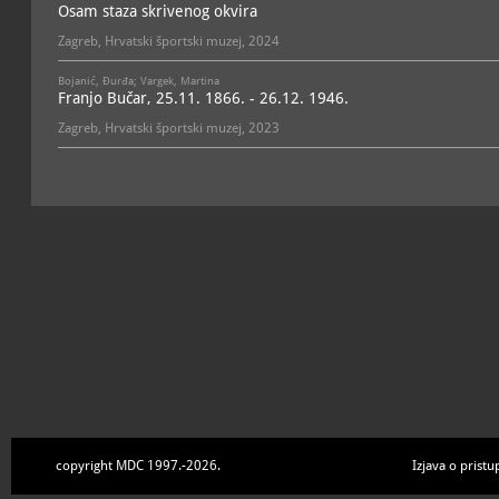
Osam staza skrivenog okvira
Zagreb, Hrvatski športski muzej, 2024
Bojanić, Đurđa; Vargek, Martina
Franjo Bučar, 25.11. 1866. - 26.12. 1946.
Zagreb, Hrvatski športski muzej, 2023
copyright MDC 1997.-2026.
Izjava o pristu