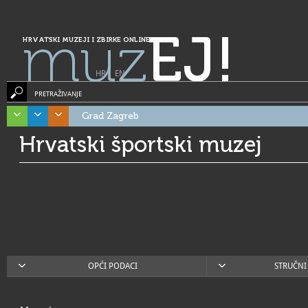
muz
EJ!
HRVATSKI MUZEJI I ZBIRKE ONLINE
HR
|
EN
PRETRAŽIVANJE
Grad Zagreb
Hrvatski športski muzej
OPĆI PODACI
STRUČNI 