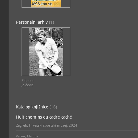
Zbirka sportskog tekstila
;
arhivska, dokumentarna, i
umjetnička, ostalo, kultu
umjetnost, sportska
Personalni arhiv
(1)
Zdenko
Jajčević
Katalog knjižnice
(16)
Huit chemins du cadre caché
Zagreb, Hrvatski športski muzej, 2024
Vargek, Martina