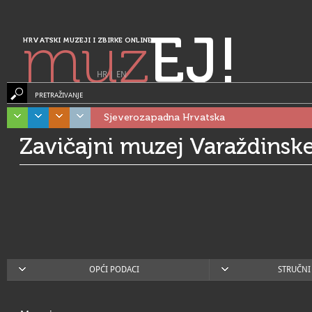
muz
EJ!
HRVATSKI MUZEJI I ZBIRKE ONLINE
HR
|
EN
PRETRAŽIVANJE
Sjeverozapadna Hrvatska
Zavičajni muzej Varaždinske
OPĆI PODACI
STRUČNI 