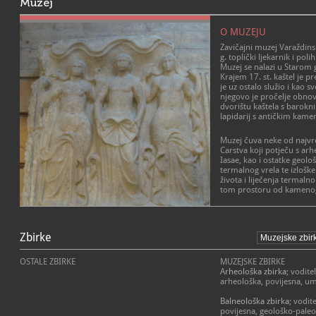
Muzej
O MUZEJU
Zavičajni muzej Varaždins
g. toplički ljekarnik i poli
Muzej se nalazi u Starom g
Krajem 17. st. kaštel je p
je uz ostalo služio i kao sv
njegovo je pročelje obnov
dvorištu kaštela s barok
lapidarij s antičkim kam
Muzej čuva neke od najv
Carstva koji potječu s ar
Iasae, kao i ostatke geolo
termalnog vrela te izloške
života i liječenja term
tom prostoru od kameno
Na području današnjih Var
termalni se izvor ljekovite
poznato rimsko naselje A
Zbirke
parku otkriven je komplek
koji se sastoji od kupališn
OSTALE ZBIRKE
MUZEJSKE ZBIRKE
kupališta s bazenima i ba
Arheološka zbirka
; vodit
trijemovima, smještenog
arheološka, povijesna, um
izvora, te kapitolija s hr
Minerve.
Balneološka zbirka
; vodit
povijesna, geološko-paleo