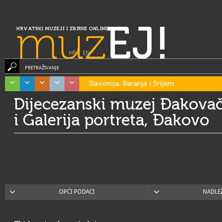
muz
EJ!
HRVATSKI MUZEJI I ZBIRKE ONLINE
HR
|
EN
PRETRAŽIVANJE
Slavonija, Baranja i Srijem
Dijecezanski muzej Đakovač
i Galerija portreta, Đakovo
OPĆI PODACI
NADLE