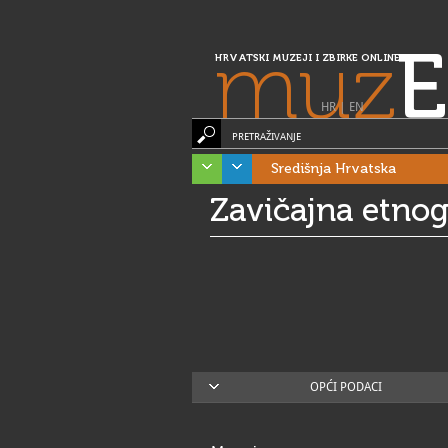
muz
E
HRVATSKI MUZEJI I ZBIRKE ONLINE
HR
|
EN
PRETRAŽIVANJE
Središnja Hrvatska
Zavičajna etnog
OPĆI PODACI