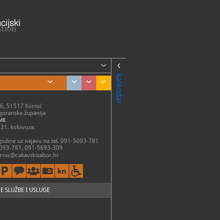
kalendar
6, 51517 Kornić
goranska županija
ME
- 31. kolovoza:
o godine uz najavu na tel. 091-5093-781
093-781, 091-5693-309
rnic@cakavskisabor.hr
E SLUŽBE I USLUGE