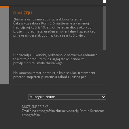
O MUZEJU
Zbirka je osnovana 2007. g. u sklopu Katedre
Čakavskog sabora Kornić. Smještena je u kamenoj
tradicijskoj kući iz 19. st., čiji je jedan dio, s oko 750
izloženih predmeta, uređen ambijentalno i izgleda kao
prije osamdesetak godina, kada se u kući živjelo.
U prizemlju, u konobi, prikazana je bačvarska radionica
te alat za obradu zemlje i uzgoj stoke, pribor za
pravljenje sira i mala zbirka vaga.
Na kamenoj terasi,
baraturi
, s koje se ulazi u stambeni
prostor, smješten je starinski zahod i krušna peć.
Na prvom katu izložena je zbirka glazbala,
žrna
- ručni
mlin za kukuruz, nošnje i tekstil te kuhinja s ognjištem i
cjelokupnim inventarom.
Na drugom su katu izložene postelje i ormari. Taj
MUZEJSKE ZBIRKE
prostor služi i za povremene izložbe.
Zavičajna etnografska zbirka
; voditelj: Damir Kremenić
etnografska
Na dvorištu se nalazi kameno
guvno
na kojemu se