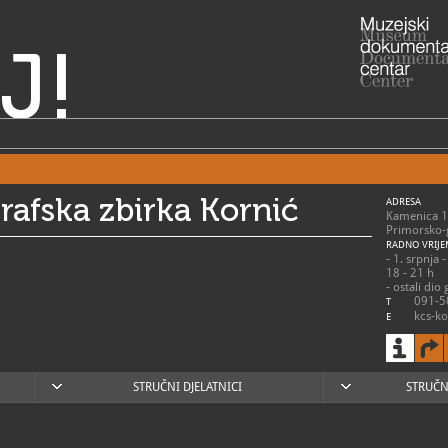
J!
rafska zbirka Kornić
ADRESA
Kamenica 1
Primorsko-
RADNO VRIJE
- 1. srpnja 
18 - 21 h
- ostali di
091-5
T
kcs-ko
E
STRUČNI DJELATNICI
STRUČN