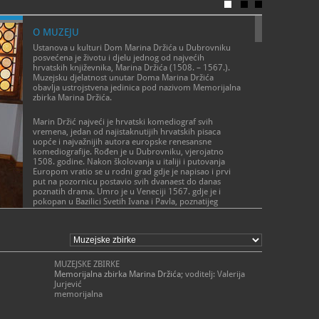
ravnatelj@
https
W
O MUZEJU
Ustanova u kulturi Dom Marina Držića u Dubrovniku
posvećena je životu i djelu jednog od najvećih
hrvatskih književnika, Marina Držića (1508. – 1567.).
Muzejsku djelatnost unutar Doma Marina Držića
obavlja ustrojstvena jedinica pod nazivom Memorijalna
zbirka Marina Držića.
Marin Držić najveći je hrvatski komediograf svih
vremena, jedan od najistaknutijih hrvatskih pisaca
uopće i najvažnijih autora europske renesansne
komediografije. Rođen je u Dubrovniku, vjerojatno
1508. godine. Nakon školovanja u italiji i putovanja
Europom vratio se u rodni grad gdje je napisao i prvi
put na pozornicu postavio svih dvanaest do danas
poznatih drama. Umro je u Veneciji 1567. gdje je i
pokopan u Bazilici Svetih Ivana i Pavla, poznatijeg
imena Zanipoli. Držić je umro kad su Shakespeareu bile
tri godine. Molière se rodio čitavo jedno stoljeće
POSLANJE MUZEJA
poslije. Od njegove smrti do pojave Carla Goldonija
Dom Marina Držića
proteklo je jedno i po stoljeće.
prikuplja muzejsku građu i muzejsku dokumentaciju
MUZEJSKE ZBIRKE
Memorijalna zbirka Marina Držića prikuplja, istražuje,
povezanu sa životom i djelom Marina Držića unutar
Memorijalna zbirka Marina Držića
; voditelj: Valerija
obrađuje i sistematizira te trajno zaštićuje muzejsku
Memorijalne zbirke Marina Držića
Jurjević
građu i muzejsku dokumentaciju sukladno svojoj misiji
prikuplja ostalu građu povezanu sa životom i djelom
memorijalna
i politici skupljanja koja obuhvaća:
Marina Držića
čuva muzejske predmete u odgovarajućim uvjetima i