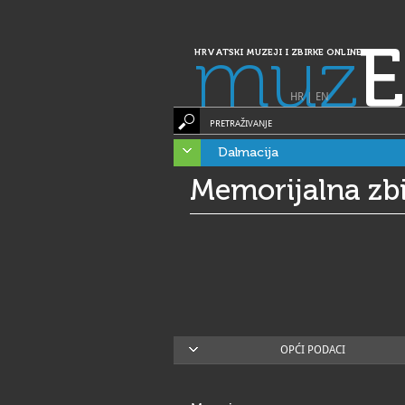
muz
E
HRVATSKI MUZEJI I ZBIRKE ONLINE
HR
|
EN
PRETRAŽIVANJE
Dalmacija
Memorijalna zbi
OPĆI PODACI