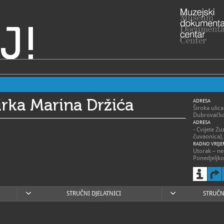
J!
rka Marina Držića
ADRESA
Široka ulic
Dubrovačko
ADRESA
- Cvijete Zu
čuvaonica)
RADNO VRIJE
Utorak – ned
Ponedjeljk
25. prosinca
Godinu, 3. 
te na Uskrs
za posjetitel
STRUČNI DJELATNICI
STRUČN
020/32
T
(ravnatelj)
020/3
F
ured@m
E