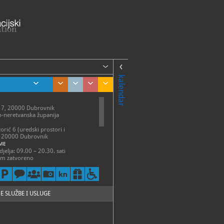
kalendar
a 7, 20000 Dubrovnik
-neretvanska županija
zorić 6 (uredski prostori i
, 20000 Dubrovnik
ME
jelja: 09.00 – 20.30. sati
om zatvoreno
, na Božić, 1. siječnja, na Novu
veljače, na blagdan Svetoga Vlaha,
 Dom Marina Držića nije otvoren
je.
E SLUŽBE I USLUGE
3-242 (centrala), 323-296
23-298
uzej-marindrzic.eu,