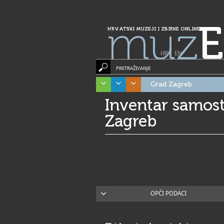
muz
E
HRVATSKI MUZEJI I ZBIRKE ONLINE
HR
|
EN
PRETRAŽIVANJE
Grad Zagreb
Inventar samost
Zagreb
OPĆI PODACI