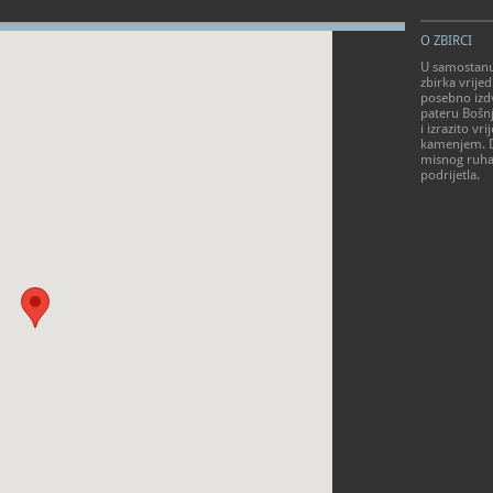
O ZBIRCI
U samostanu 
zbirka vrije
posebno izdv
pateru Bošnja
i izrazito v
kamenjem. Do
misnog ruha 
podrijetla.