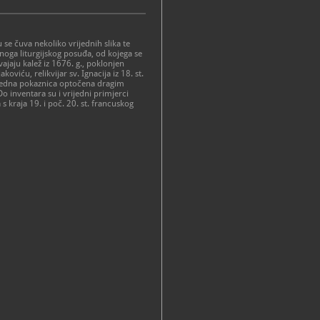
se čuva nekoliko vrijednih slika te
dnoga liturgijskog posuđa, od kojega se
ajaju kalež iz 1676. g., poklonjen
koviću, relikvijar sv. Ignacija iz 18. st.
rijedna pokaznica optočena dragim
 inventara su i vrijedni primjerci
s kraja 19. i poč. 20. st. francuskog