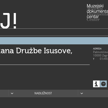
J!
ana Družbe Isusove,
ADRESA
Palmotićev
10000 Zagr
01/49
T
NADLEŽNOST