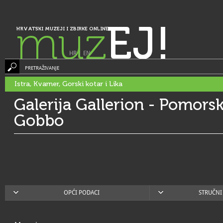
muz
EJ!
HRVATSKI MUZEJI I ZBIRKE ONLINE
HR
|
EN
PRETRAŽIVANJE
Istra, Kvarner, Gorski kotar i Lika
Galerija Gallerion - Pomors
Gobbo
OPĆI PODACI
STRUČNI 