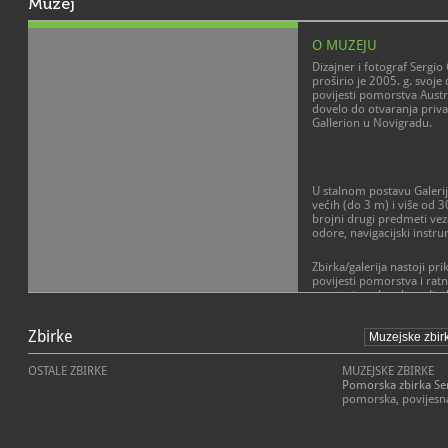
Muzej
O MUZEJU
Dizajner i fotograf Sergio
proširio je 2005. g. svoje
povijesti pomorstva Austr
dovelo do otvaranja priva
Gallerion u Novigradu.
U stalnom postavu Galerij
većih (do 3 m) i više od
brojni drugi predmeti vez
odore, navigacijski instrum
Zbirka/galerija nastoji pr
povijesti pomorstva i ra
prostorima: brodove, lju
brodogradilišta, industri
tehnologije i zaštitu priro
Zbirke
bitno za nastanak pomorske
uvijek bio važno srednjeo
raskrižje pomorskih i ko
OSTALE ZBIRKE
MUZEJSKE ZBIRKE
Pomorska zbirka Se
Zbirka prati pomorsku povi
pomorska, povijesn
(od godine sklapanja mir
Venecija, zajedno sa svoj
pripala Austriji), do dan