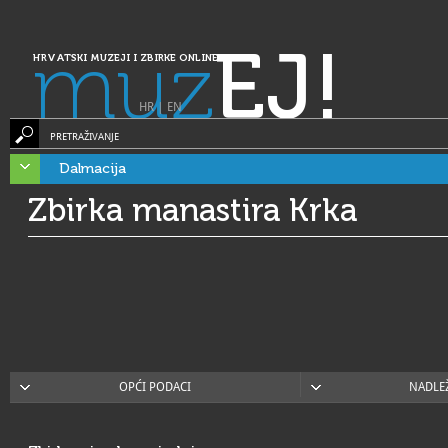
muz
EJ!
HRVATSKI MUZEJI I ZBIRKE ONLINE
HR
|
EN
PRETRAŽIVANJE
Dalmacija
Zbirka manastira Krka
OPĆI PODACI
NADLE